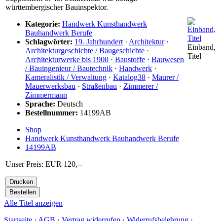
württembergischer Bauinspektor.
Kategorie:
Handwerk Kunsthandwerk
Bauhandwerk Berufe
Schlagwörter:
19. Jahrhundert
·
Architektur
·
Einband,
Architekturgeschichte / Baugeschichte
·
Titel
Architekturwerke bis 1900
·
Baustoffe
·
Bauwesen
/ Bauingenieur / Bautechnik
·
Handwerk
·
Kameralistik / Verwaltung
·
Katalog38
·
Maurer /
Mauerwerksbau
·
Straßenbau
·
Zimmerer /
Zimmermann
Sprache:
Deutsch
Bestellnummer:
14199AB
Shop
Handwerk Kunsthandwerk Bauhandwerk Berufe
14199AB
Unser Preis: EUR 120,--
Alle Titel anzeigen
Startseite
·
AGB
·
Vertrag widerrufen
·
Widerrufsbelehrung
·