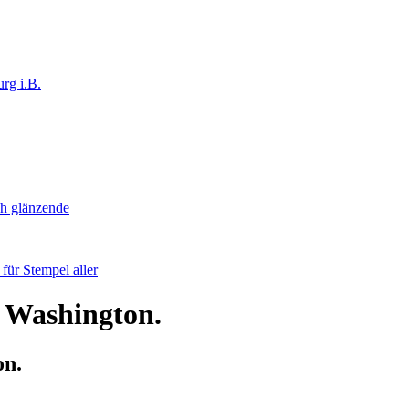
rg i.B.
ch glänzende
ür Stempel aller
f Washington.
on.