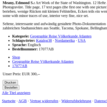
Meany, Edmond S.:
Art Work of the State of Washington. 12 Hefte /
Photogravüre. Title page, 17 text pages (the first one with one pictu
berieben, wenige Rücken mit kleinen Fehlstellen, Ecken teils ein w
some with minor traces of use, interior very fine, nice set.
Seltene, interessante und aufwändig gestaltete Photo-Dokumentation
zahlreichen Stadtansichten aus Seattle, Tacoma, Spokane, Bellingham
Kategorie:
Geographie Reise Völkerkunde Atlanten
Schlagwörter:
Katalog38
·
Nordamerika
·
USA
Sprache:
Englisch
Bestellnummer:
17077AB
Shop
Geographie Reise Völkerkunde Atlanten
17077AB
Unser Preis: EUR 300,--
Alle Titel anzeigen
Startseite
·
AGB
·
Vertrag widerrufen
·
Widerrufsbelehrung
·
Datensc