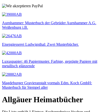
Aurnhammer: Musterbuch der Gebrüder Aurnhammer A.G.
Weißenburg i.B.
Eisengiesserei Ludwigsthal: Zwei Musterbücher.
Luxuspapier: 46 Papiermuster. Farbige, geprägte Papiere mit
metallisch glänzende
Magdeburger Gravieranstalt vormals Edm. Koch GmbH:
Musterbuch für Stempel aller
Allgäuer Heimatbücher
Die Liste enthält 1 Eintrag. Suchergebnisse löschen und