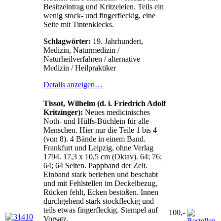
Besitzeintrag und Kritzeleien. Teils ein
wenig stock- und fingerfleckig, eine
Seite mit Tintenklecks.
Schlagwörter:
19. Jahrhundert,
Medizin, Naturmedizin /
Naturheilverfahren / alternative
Medizin / Heilpraktiker
Details anzeigen…
Tissot, Wilhelm (d. i. Friedrich Adolf
Kritzinger):
Neues medicinisches
Noth- und Hülfs-Büchlein für alle
Menschen. Hier nur die Teile 1 bis 4
(von 8). 4 Bände in einem Band.
Frankfurt und Leipzig, ohne Verlag
1794. 17,3 x 10,5 cm (Oktav). 64; 76;
64; 64 Seiten. Pappband der Zeit.
Einband stark berieben und beschabt
und mit Fehlstellen im Deckelbezug,
Rücken fehlt, Ecken bestoßen. Innen
durchgehend stark stockfleckig und
teils etwas fingerfleckig. Stempel auf
100,-
Vorsatz.