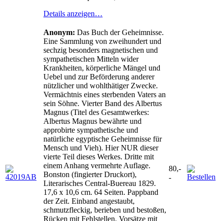
Details anzeigen…
Anonym:
Das Buch der Geheimnisse.
Eine Sammlung von zweihundert und
sechzig besonders magnetischen und
sympathetischen Mitteln wider
Krankheiten, körperliche Mängel und
Uebel und zur Beförderung anderer
nützlicher und wohlthätiger Zwecke.
Vermächtnis eines sterbenden Vaters an
sein Söhne. Vierter Band des Albertus
Magnus (Titel des Gesamtwerkes:
Albertus Magnus bewährte und
approbirte sympathetische und
natürliche egyptische Geheimnisse für
Mensch und Vieh). Hier NUR dieser
vierte Teil dieses Werkes. Dritte mit
einem Anhang vermehrte Auflage.
80,-
Bonston (fingierter Druckort),
-
Literarisches Central-Buereau 1829.
17,6 x 10,6 cm. 64 Seiten. Pappband
der Zeit. Einband angestaubt,
schmutzfleckig, berieben und bestoßen,
Rücken mit Fehlstellen. Vorsätze mit