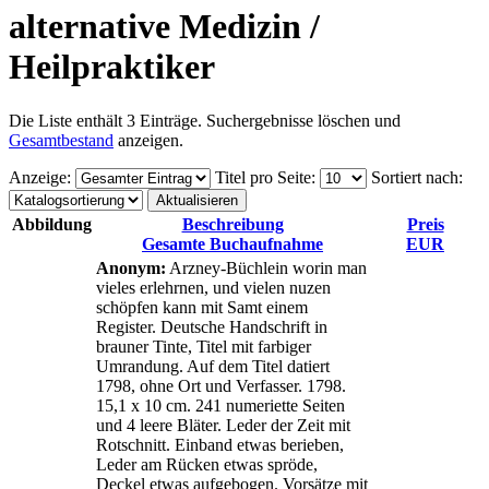
alternative Medizin /
Heilpraktiker
Die Liste enthält 3 Einträge. Suchergebnisse löschen und
Gesamtbestand
anzeigen.
Anzeige
:
Titel pro Seite
:
Sortiert nach
:
Abbildung
Beschreibung
Preis
Gesamte Buchaufnahme
EUR
Anonym:
Arzney-Büchlein worin man
vieles erlehrnen, und vielen nuzen
schöpfen kann mit Samt einem
Register. Deutsche Handschrift in
brauner Tinte, Titel mit farbiger
Umrandung. Auf dem Titel datiert
1798, ohne Ort und Verfasser. 1798.
15,1 x 10 cm. 241 numeriette Seiten
und 4 leere Bläter. Leder der Zeit mit
Rotschnitt. Einband etwas berieben,
Leder am Rücken etwas spröde,
Deckel etwas aufgebogen. Vorsätze mit