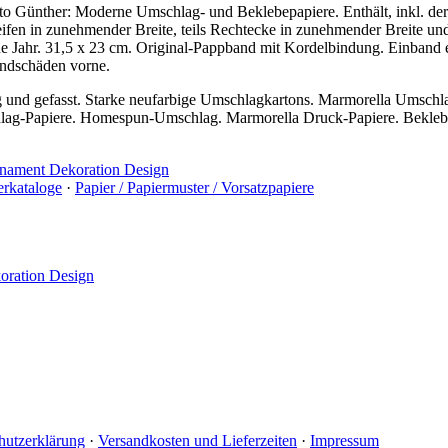
o Günther: Moderne Umschlag- und Beklebepapiere. Enthält, inkl. der T
treifen in zunehmender Breite, teils Rechtecke in zunehmender Breite un
e Jahr. 31,5 x 23 cm. Original-Pappband mit Kordelbindung. Einband e
andschäden vorne.
ig und gefasst. Starke neufarbige Umschlagkartons. Marmorella Umschl
lag-Papiere. Homespun-Umschlag. Marmorella Druck-Papiere. Bekleb
rnament Dekoration Design
rkataloge
·
Papier / Papiermuster / Vorsatzpapiere
oration Design
hutzerklärung
·
Versandkosten und Lieferzeiten
·
Impressum