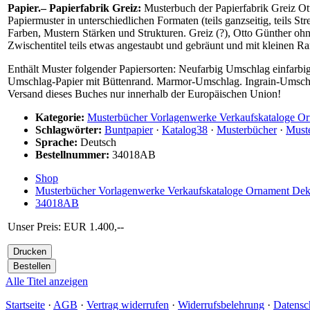
Papier.– Papierfabrik Greiz:
Musterbuch der Papierfabrik Greiz Ott
Papiermuster in unterschiedlichen Formaten (teils ganzseitig, teils S
Farben, Mustern Stärken und Strukturen. Greiz (?), Otto Günther ohn
Zwischentitel teils etwas angestaubt und gebräunt und mit kleinen R
Enthält Muster folgender Papiersorten: Neufarbig Umschlag einfarb
Umschlag-Papier mit Büttenrand. Marmor-Umschlag. Ingrain-Umsch
Versand dieses Buches nur innerhalb der Europäischen Union!
Kategorie:
Musterbücher Vorlagenwerke Verkaufskataloge O
Schlagwörter:
Buntpapier
·
Katalog38
·
Musterbücher
·
Muste
Sprache:
Deutsch
Bestellnummer:
34018AB
Shop
Musterbücher Vorlagenwerke Verkaufskataloge Ornament Dek
34018AB
Unser Preis: EUR 1.400,--
Alle Titel anzeigen
Startseite
·
AGB
·
Vertrag widerrufen
·
Widerrufsbelehrung
·
Datensc