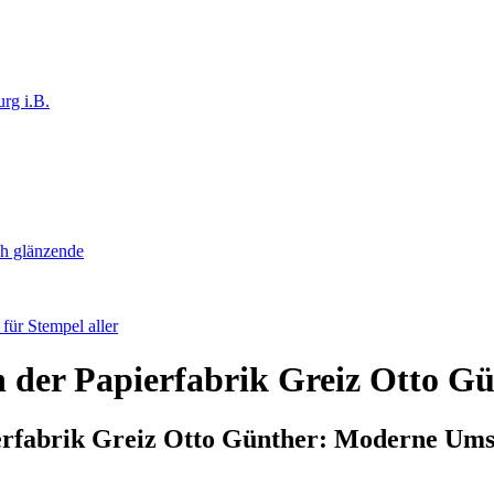
rg i.B.
ch glänzende
ür Stempel aller
h der Papierfabrik Greiz Otto
erfabrik Greiz Otto Günther: Moderne Um