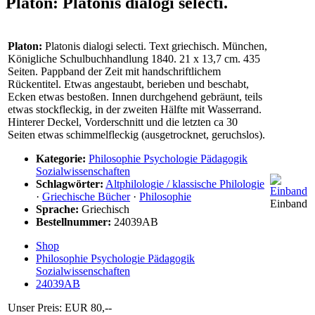
Platon: Platonis dialogi selecti.
Platon:
Platonis dialogi selecti. Text griechisch. München,
Königliche Schulbuchhandlung 1840. 21 x 13,7 cm. 435
Seiten. Pappband der Zeit mit handschriftlichem
Rückentitel. Etwas angestaubt, berieben und beschabt,
Ecken etwas bestoßen. Innen durchgehend gebräunt, teils
etwas stockfleckig, in der zweiten Hälfte mit Wasserrand.
Hinterer Deckel, Vorderschnitt und die letzten ca 30
Seiten etwas schimmelfleckig (ausgetrocknet, geruchslos).
Kategorie:
Philosophie Psychologie Pädagogik
Sozialwissenschaften
Schlagwörter:
Altphilologie / klassische Philologie
·
Griechische Bücher
·
Philosophie
Einband
Sprache:
Griechisch
Bestellnummer:
24039AB
Shop
Philosophie Psychologie Pädagogik
Sozialwissenschaften
24039AB
Unser Preis: EUR 80,--