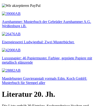
Aurnhammer: Musterbuch der Gebrüder Aurnhammer A.G.
Weißenburg i.B.
Eisengiesserei Ludwigsthal: Zwei Musterbücher.
Luxuspapier: 46 Papiermuster. Farbige, geprägte Papiere mit
metallisch glänzende
Magdeburger Gravieranstalt vormals Edm. Koch GmbH:
Musterbuch für Stempel aller
Literatur 20. Jh.
Die Liste enthält 39 Einträge. Suchergebnisse löschen und