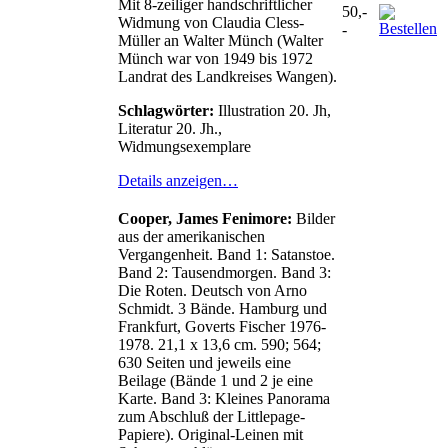
Mit 8-zeiliger handschriftlicher
50,-
Widmung von Claudia Cless-
-
Müller an Walter Münch (Walter
Münch war von 1949 bis 1972
Landrat des Landkreises Wangen).
Schlagwörter:
Illustration 20. Jh,
Literatur 20. Jh.,
Widmungsexemplare
Details anzeigen…
Cooper, James Fenimore:
Bilder
aus der amerikanischen
Vergangenheit. Band 1: Satanstoe.
Band 2: Tausendmorgen. Band 3:
Die Roten. Deutsch von Arno
Schmidt. 3 Bände. Hamburg und
Frankfurt, Goverts Fischer 1976-
1978. 21,1 x 13,6 cm. 590; 564;
630 Seiten und jeweils eine
Beilage (Bände 1 und 2 je eine
Karte. Band 3: Kleines Panorama
zum Abschluß der Littlepage-
Papiere). Original-Leinen mit