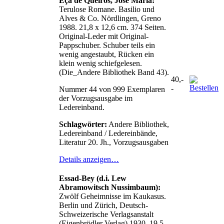
Eça de Queiros, José Maria:
Terulose Romane. Basilio und
Alves & Co. Nördlingen, Greno
1988. 21,8 x 12,6 cm. 374 Seiten.
Original-Leder mit Original-
Pappschuber. Schuber teils ein
wenig angestaubt, Rücken ein
klein wenig schiefgelesen.
(Die_Andere Bibliothek Band 43).
40,-
-
Nummer 44 von 999 Exemplaren
der Vorzugsausgabe im
Ledereinband.
Schlagwörter:
Andere Bibliothek,
Ledereinband / Ledereinbände,
Literatur 20. Jh., Vorzugsausgaben
Details anzeigen…
Essad-Bey (d.i. Lew
Abramowitsch Nussimbaum):
Zwölf Geheimnisse im Kaukasus.
Berlin und Zürich, Deutsch-
Schweizerische Verlagsanstalt
(Eigenbrödler Verlag) 1930. 19,5